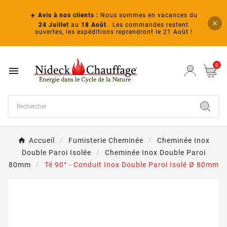
☀️
Avis à nos clients :
Nous sommes en vacances du
24 Juillet
au
18
Août
. Les commandes restent
ouvertes, les expéditions reprendront le 21 Août !
0

Accueil
Fumisterie Cheminée
Cheminée Inox
Double Paroi Isolée
Cheminée Inox Double Paroi
80mm
Té 90° - Conduit Inox Double Paroi Isolé Ø 80mm